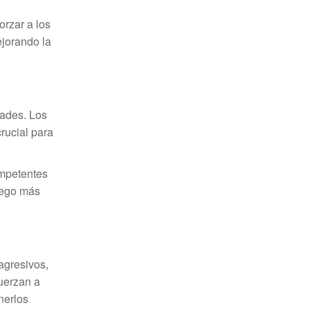
orzar a los
ejorando la
dades. Los
rucial para
ompetentes
juego más
agresivos,
fuerzan a
nerlos