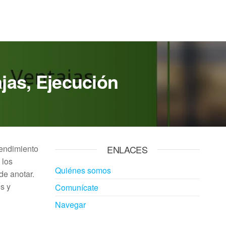
ajas, Ejecución
rendimiento
ENLACES
 los
Quiénes somos
de anotar.
s y
Comunícate
Navegar