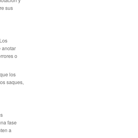
notación y
re sus
 Los
 anotar
rrores o
 que los
los saques,
es
una fase
ten a