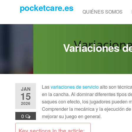
Skip
pocketcare.es
to
QUIÉNES SOMOS
the
content
Variaciones de
Las
variaciones de servicio
alto son técnic
JAN
15
en la cancha. Al dominar diferentes tipos d
saques con efecto, los jugadores pueden me
2026
Comprender la mecánica y la ejecución de 
0
mejorar su juego en general.
Key sections in the article: