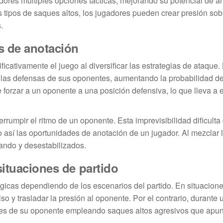
adores múltiples opciones tácticas, mejorando su potencial de a
es tipos de saques altos, los jugadores pueden crear presión sob
.
s de anotación
ificativamente el juego al diversificar las estrategias de ataque.
 las defensas de sus oponentes, aumentando la probabilidad de
forzar a un oponente a una posición defensiva, lo que lleva a e
rrumpir el ritmo de un oponente. Esta imprevisibilidad dificulta
 así las oportunidades de anotación de un jugador. Al mezclar 
ando y desestabilizados.
situaciones de partido
égicas dependiendo de los escenarios del partido. En situacion
 y trasladar la presión al oponente. Por el contrario, durante 
des de su oponente empleando saques altos agresivos que apun