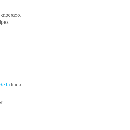
 exagerado.
olpes
de la
línea
or