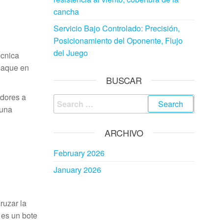
cancha
Servicio Bajo Controlado: Precisión,
Posicionamiento del Oponente, Flujo
del Juego
écnica
 saque en
BUSCAR
adores a
Search
 una
for:
ARCHIVO
February 2026
January 2026
ruzar la
 es un bote