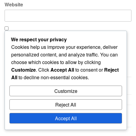
Website
Save my name, email, and website in this browser for
We respect your privacy
the next time I comment.
Cookies help us improve your experience, deliver
personalized content, and analyze traffic. You can
choose which cookies to allow by clicking
Customize
. Click
Accept All
to consent or
Reject
ENLACES
All
to decline non-essential cookies.
Quiénes somos
Customize
Comunícate
Reject All
Navegar
Accept All
CATEGORÍAS