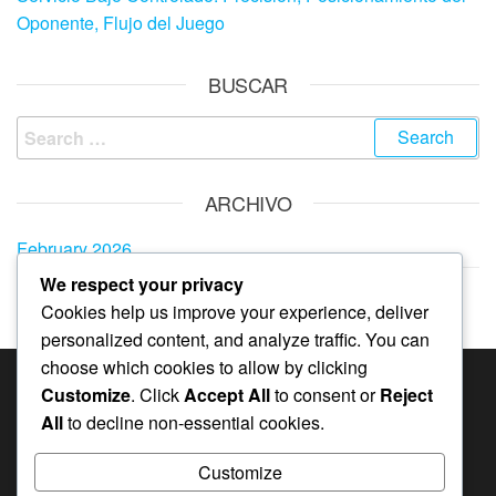
Oponente, Flujo del Juego
BUSCAR
Search
for:
ARCHIVO
February 2026
We respect your privacy
January 2026
Cookies help us improve your experience, deliver
personalized content, and analyze traffic. You can
choose which cookies to allow by clicking
Customize
. Click
Accept All
to consent or
Reject
CATEGORÍAS
All
to decline non-essential cookies.
Técnicas de Servicio Alto
Customize
Técnicas de Servicio Bajo