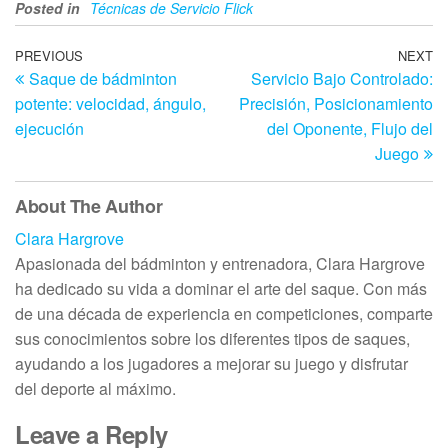
Posted in
Técnicas de Servicio Flick
Post
Previous
PREVIOUS
NEXT
N
Saque de bádminton
Servicio Bajo Controlado:
Post
Po
navigation
potente: velocidad, ángulo,
Precisión, Posicionamiento
ejecución
del Oponente, Flujo del
Juego
About The Author
Clara Hargrove
Apasionada del bádminton y entrenadora, Clara Hargrove
ha dedicado su vida a dominar el arte del saque. Con más
de una década de experiencia en competiciones, comparte
sus conocimientos sobre los diferentes tipos de saques,
ayudando a los jugadores a mejorar su juego y disfrutar
del deporte al máximo.
Leave a Reply